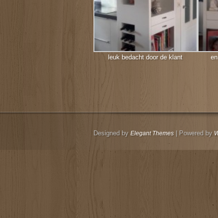
leuk bedacht door de klant
en
Designed by
| Powered by
Elegant Themes
W