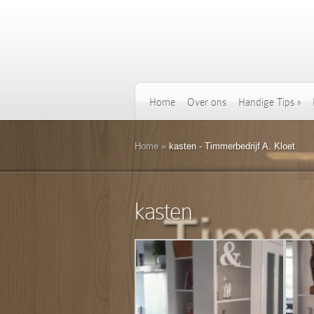
Home
Over ons
Handige Tips
»
Home
»
kasten - Timmerbedrijf A. Kloet
kasten